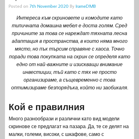
Posted on
7th November 2020
By
IrameDMB
Интереса към скриновете и комодите като
типичната домашна мебел е доста голям. Сред
причините за това се нареждат тяхната лесна
адаптация в пространства, в които няма много
място, но пък търсим справяне с хаоса. Точно
поради това покупката на скрин се определя като
едно от най-важните и изискващи внимание
инвестиции, тъй като с тях не просто
организираме, а същевременно с това
оптимизираме безпорядъка, който ни заобикаля.
Кой е правилния
Много разнообрази и различни като вид модели
скринове се предлагат на пазара. Да, те се делят на
малки, големи, високи, с шкафове, само с