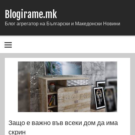
Blogirame.mk
Блог агрегатор на Български и Македонски Новини
Защо е важно във всеки дом да има
скрин