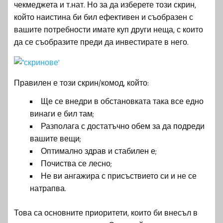
чекмеджета и т.нат. Но за да изберете този скрин,
който наистина би бил ефективен и съобразен с
вашите потребности имате куп други неща, с които
да се съобразите преди да инвестирате в него.
Правилен е този скрин/комод, който:
Ще се внедри в обстановката така все едно
винаги е бил там;
Разполага с достатъчно обем за да подреди
вашите вещи;
Оптимално здрав и стабилен е;
Почиства се лесно;
Не ви ангажира с присъствието си и не се
натрапва.
Това са основните приоритети, които би внесъл в