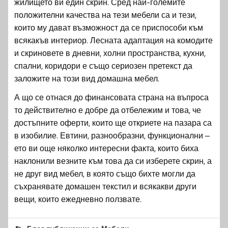
жилището ви един скрин. Сред най-големите
положителни качества на тези мебели са и тези,
които му дават възможност да се приспособи към
всякакъв интериор. Лесната адаптация на комодите
и скриновете в дневни, холни пространства, кухни,
спални, коридори е също сериозен претекст да
заложите на този вид домашна мебел.
А що се отнася до финансовата страна на въпроса
то действително е добре да отбележим и това, че
достъпните оферти, които ще откриете на пазара са
в изобилие. Евтини, разнообразни, функционални –
ето ви още няколко интересни факта, които биха
наклонили везните към това да си изберете скрин, а
не друг вид мебел, в която също бихте могли да
съхранявате домашен текстил и всякакви други
вещи, които ежедневно ползвате.