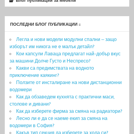
Блог публикации за Мебели
ПОСЛЕДНИ БЛОГ ПУБЛИКАЦИИ ::
Легла и нови модели модулни спални – защо
изборът им никога не е малък детайл?
Кои капсули Лаваца предлагат най-добър вкус
за машини Долче Густо и Неспресо?
Какви са предимствата на водното
приключение каякинг?
Ползите от инсталиране на нови дистанционни
водомери
Как да обзаведем кухнята с практични маси,
столове и дивани?
Как да изберете фирма за смяна на радиатори?
Лесно ли е да се наеме екип за смяна на
водомери в София?
Какъв тип секция да изберете за хола си?