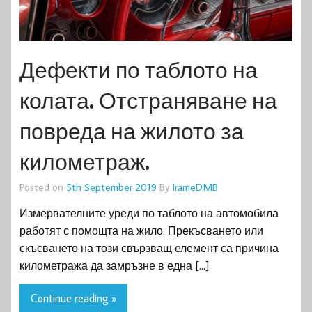
Дефекти по таблото на
колата. Отстраняване на
повреда на жилото за
километраж.
Posted on
5th September 2019
By
IrameDMB
Измервателните уреди по таблото на автомобила
работят с помощта на жило. Прекъсването или
скъсването на този свързващ елемент са причина
километража да замръзне в една […]
Continue reading »