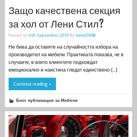
Защо качествена секция
за хол от Лени Стил?
Posted on
6th September 2019
By
IrameDMB
Не бива да оставяте на случайността избора на
производител на мебели. Практиката показва, че в
случаите, в които клиентите подхождат
емоционално и наистина гледат единствено […]
Continue reading »
Блог публикации за Мебели