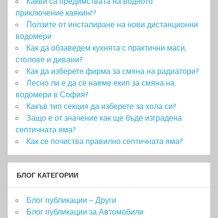
Какви са предимствата на водното
приключение каякинг?
Ползите от инсталиране на нови дистанционни
водомери
Как да обзаведем кухнята с практични маси,
столове и дивани?
Как да изберете фирма за смяна на радиатори?
Лесно ли е да се наеме екип за смяна на
водомери в София?
Какъв тип секция да изберете за хола си?
Защо е от значение как ще бъде изградена
септичната яма?
Как се почиства правилно септичната яма?
БЛОГ КАТЕГОРИИ
Блог публикации – Други
Блог публикации за Автомобили