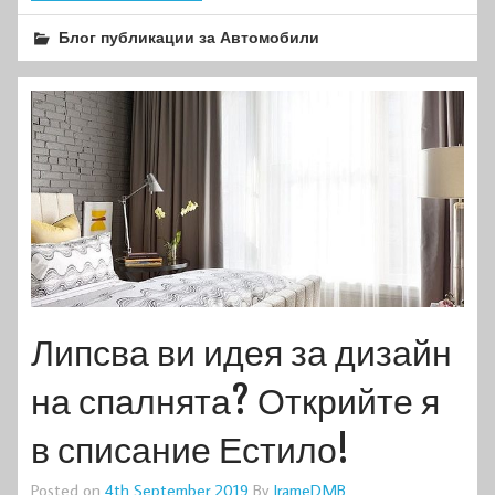
Блог публикации за Автомобили
Липсва ви идея за дизайн
на спалнята? Открийте я
в списание Естило!
Posted on
4th September 2019
By
IrameDMB