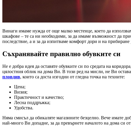
Винаги имаме нужда от още малко местенце, което да използвам
шкафове – те са ни необходими, за да имаме възможност да при
последствие, а и за да изпитваме комфорт дори и на прибиране 
Съхранявайте правилно обувките си
Не е добра идея да оставяте обувките си по средата на коридор
цялостния облик на дома Ви. В този ред на мисли, не Ви остав
пловдив
, които са доста изгодни от гледна точка на техните:
Цена;
Визия;
Практичност и качество;
Лесна поддръжка;
Удобства.
Няма смисъл да обикаляте магазините безцелно. Вече имате до
най-много Ви допадне, за да превърнете началото на дома си о