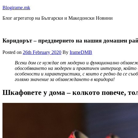
Blogirame.mk
Блог агрегатор на Български и Македонски Новини
Коридорът – преддверието на нашия домашен ра
Posted on
26th February 2020
By
IrameDMB
Всеки дом се нуждае от модерно и функционално обзавежд
обособяването на модерен и практичен интериор, който д
особености и характеристики, с които е редно да се съоб
голямо значение за обзавеждането в коридора!
Шкафовете у дома – колкото повече, то