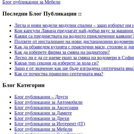
Блог публикации за Мебели
Последни Блог Публикации ::
Легла и нови модели модулни спални – защо изборът им н
Кои капсули Лаваца предлагат най-добър вкус за машини
Какви са предимствата на водното приключение каякинг
Ползите от инсталиране на нови дистанционни водомери
Как да обзаведем кухнята с практични маси, столове и д
Как да изберете фирма за смяна на радиатори?
Лесно ли е да се наеме екип за смяна на водомери в Софи
Какъв тип секция да изберете за хола си?
Защо е от значение как ще бъде изградена септичната яма
Как се почиства правилно септичната яма?
Блог Категории
Блог публикации – Други
Блог публикации за Автомобили
Блог публикации за Аксесоари
Блог публикации за Дамите
Блог публикации за Дрехи
Блог публикации за Интерент (IT)
Блог публикации за Мебели