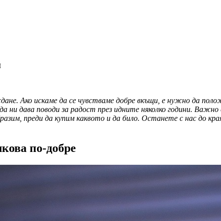
й
ане. Ако искаме да се чувстваме добре вкъщи, е нужно да полож
а ни дава поводи за радост през идните няколко години. Важно е
разим, преди да купим каквото и да било. Останете с нас до кра
лкова по-добре