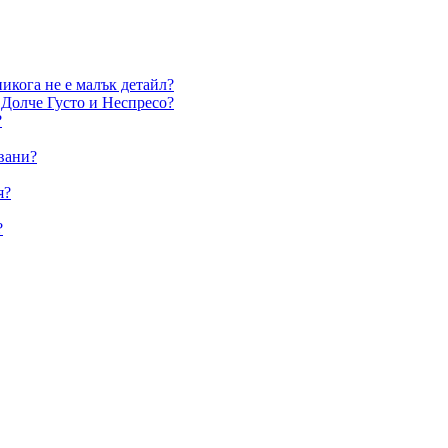
икога не е малък детайл?
 Долче Густо и Неспресо?
?
ивани?
я?
?