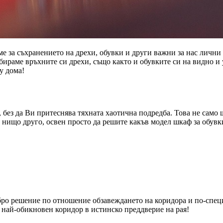
е за съхранението на дрехи, обувки и други важни за нас лични
бираме връхните си дрехи, също както и обувките си на видно и 
у дома!
а, без да Ви притеснява тяхната хаотична подредба. Това не само
а нищо друго, освен просто да решите какъв модел шкаф за обув
бро решение по отношение обзавеждането на коридора и по-специ
т най-обикновен коридор в истинско преддверие на рая!