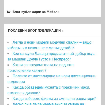
Блог публикации за Мебели
ПОСЛЕДНИ БЛОГ ПУБЛИКАЦИИ ::
Легла и нови модели модулни спални – защо
изборът им никога не е малък детайл?
Кои капсули Лаваца предлагат най-добър вкус
за машини Долче Густо и Неспресо?
Какви са предимствата на водното
приключение каякинг?
Ползите от инсталиране на нови дистанционни
водомери
Как да обзаведем кухнята с практични маси,
столове и дивани?
Как да изберете фирма за смяна на радиатори?
Лесно ли е да се наеме екип за смяна на