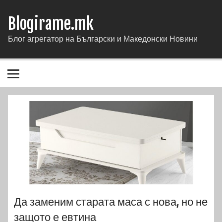
Blogirame.mk
Блог агрегатор на Български и Македонски Новини
Да заменим старата маса с нова, но не
защото е евтина