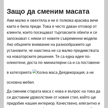
Защо да сменим масата
Ами малко е овехтяла и не е толкова красива вече
както е била преди. Това е често даван отговор от
клиенти, които посещават търговските обекти и се
запознават с някои от новите съвременни модели.
Ако обърнете внимание на разнообразието ще
установите, че наистина не са малко предимствата
на новаторските решения. Те са една идея по-
олекотени, доста по-миниатюрни са и са поставени
в категорията
декорация, а не
основна мебел.
Да сменим старата маса с нова е въпрос на това да
си доставим удоволствие от новия стил, който ще
придобие нашия интериор. Качествено, елегантно и