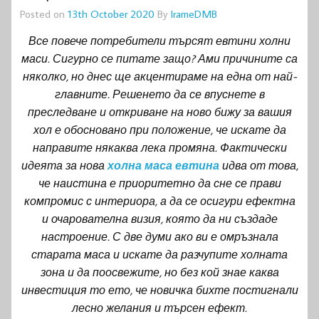
Posted on
13th October 2020
By
IrameDMB
Все повече потребители търсят евтини холни
маси. Сигурно се питате защо? Ами причините са
няколко, но днес ще акцентираме на една от най-
главните. Решенето да се впуснете в
преследване и откриване на ново бижу за вашия
хол е обосновано при положение, че искате да
направите някаква лека промяна. Фактически
идеята за нова
холна маса евтина
идва от това,
че наистина е приоритетно да сне се прави
компромис с интериора, а да се осигури ефектна
и очарователна визия, която да ни създаде
настроение. С две думи ако ви е омръзнала
старата маса и искате да разчупите холната
зона и да поосвежите, но без кой знае каква
инвестиция то ето, че новичка бихте постигнали
лесно желания и търсен ефект.