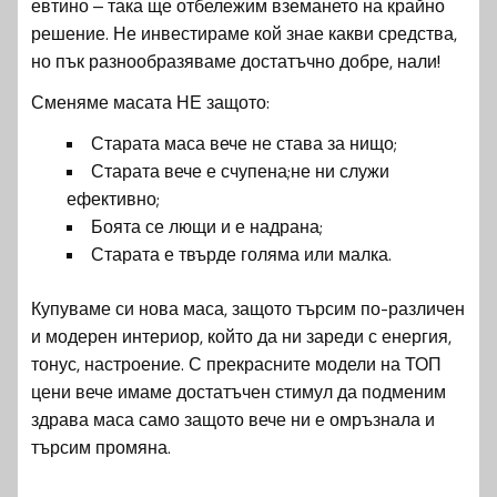
евтино – така ще отбележим вземането на крайно
решение. Не инвестираме кой знае какви средства,
но пък разнообразяваме достатъчно добре, нали!
Сменяме масата НЕ защото:
Старата маса вече не става за нищо;
Старата вече е счупена;не ни служи
ефективно;
Боята се лющи и е надрана;
Старата е твърде голяма или малка.
Купуваме си нова маса, защото търсим по-различен
и модерен интериор, който да ни зареди с енергия,
тонус, настроение. С прекрасните модели на ТОП
цени вече имаме достатъчен стимул да подменим
здрава маса само защото вече ни е омръзнала и
търсим промяна.