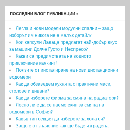
ПОСЛЕДНИ БЛОГ ПУБЛИКАЦИИ ::
Легла и нови модели модулни спални – защо
изборът им никога не е малък детайл?
Кои капсули Лаваца предлагат най-добър вкус
за машини Долче Густо и Неспресо?
Какви са предимствата на водното
приключение каякинг?
Ползите от инсталиране на нови дистанционни
водомери
Как да обзаведем кухнята с практични маси,
столове и дивани?
Как да изберете фирма за смяна на радиатори?
Лесно ли е да се наеме екип за смяна на
водомери в София?
Какъв тип секция да изберете за хола си?
Защо е от значение как ще бъде изградена